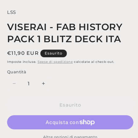
1
in
finestra
LSS
modale
VISERAI - FAB HISTORY
PACK 1 BLITZ DECK ITA
Prezzo
€11,90 EUR
Esaurito
di
Imposte incluse.
Spese di spedizione
calcolate al check-out.
listino
Quantità
Diminuisci
Aumenta
quantità
quantità
per
per
Esaurito
VISERAI
VISERAI
-
-
FAB
FAB
HISTORY
HISTORY
PACK
PACK
Altre opzioni di pagamento
1
1