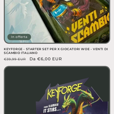
In offerta
KEYFORGE - STARTER SET PER X GIOCATORI WOE - VENTI DI
SCAMBIO ITALIANO
Prezzo
Prezzo
Da €6,00 EUR
€39,99 EUR
di
scontato
listino