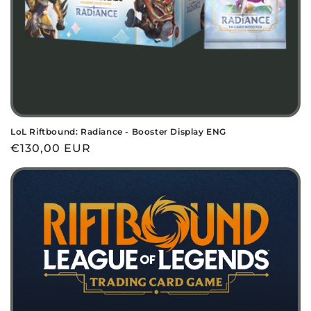
LoL Riftbound: Radiance - Booster Display ENG
Prezzo
€130,00 EUR
di
listino