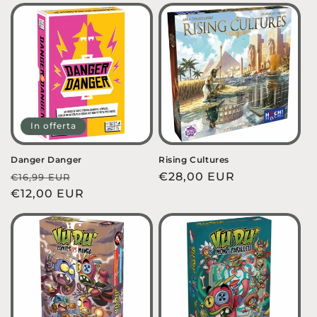
listino
listino
In offerta
Danger Danger
Rising Cultures
Prezzo
Prezzo
Prezzo
€28,00 EUR
€16,99 EUR
di
€12,00 EUR
scontato
di
listino
listino