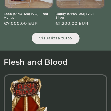
Sabo (OP13-120) (V.5) - Red
Buggy (OP09-051) (V.2) -
Manga
Silver
Prezzo
€7.000,00 EUR
Prezzo
€1.200,00 EUR
di
di
listino
listino
Visualizza tutto
Flesh and Blood