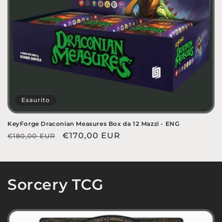
Esaurito
KeyForge Draconian Measures Box da 12 Mazzi - ENG
Prezzo
Prezzo
€170,00 EUR
€180,00 EUR
di
scontato
listino
Sorcery TCG