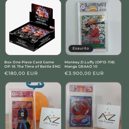
Esaurito
Box One Piece Card Game
Monkey.D.Luffy (OP13-118)
OP-16 The Time of Battle ENG
Manga GRAAD 10
Prezzo
€180,00 EUR
Prezzo
€3.900,00 EUR
di
di
listino
listino