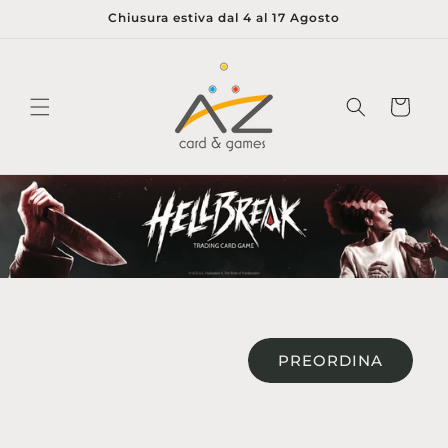
Vai
Chiusura estiva dal 4 al 17 Agosto
direttamente
ai contenuti
Carrello
PREORDINA