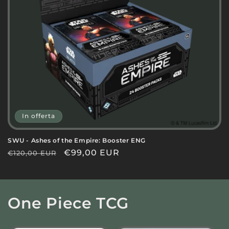
In offerta
SWU - Ashes of the Empire: Booster ENG
Prezzo
Prezzo
€99,00 EUR
€120,00 EUR
di
scontato
listino
One Piece TCG