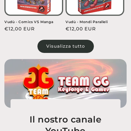
Vudù - Comics VS Manga
Vudù - Mondi Paralleli
Prezzo
€12,00 EUR
Prezzo
€12,00 EUR
di
di
listino
listino
Visualizza tutto
Il nostro canale
YouTube