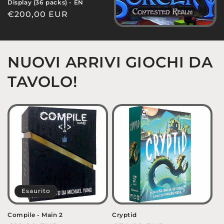
Display (36 packs) - EN
Prezzo
€200,00 EUR
di
listino
NUOVI ARRIVI GIOCHI DA
TAVOLO!
Esaurito
Compile - Main 2
Cryptid