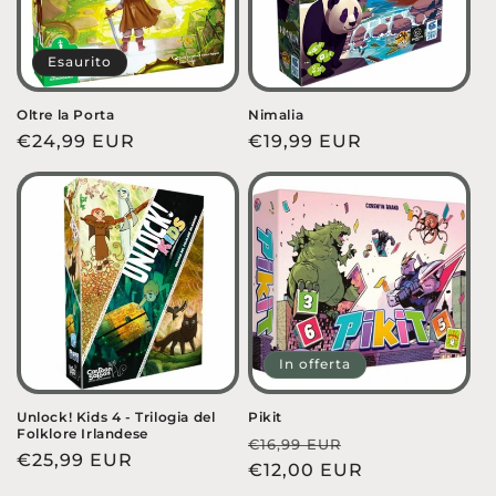
Esaurito
Oltre la Porta
Nimalia
Prezzo
€24,99 EUR
Prezzo
€19,99 EUR
di
di
listino
listino
In offerta
Unlock! Kids 4 - Trilogia del
Pikit
Folklore Irlandese
Prezzo
Prezzo
€16,99 EUR
Prezzo
€25,99 EUR
di
€12,00 EUR
scontato
di