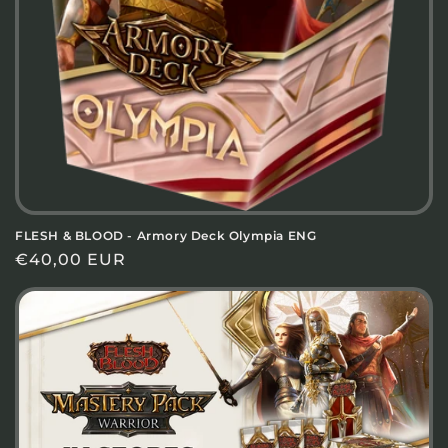
FLESH & BLOOD - Armory Deck Olympia ENG
Prezzo
€40,00 EUR
di
listino