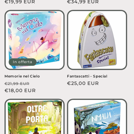
Prezzo
€19,99 EUR
Prezzo
€34,99 EUR
di
di
listino
listino
In offerta
Memorie nel Cielo
Fantascatti - Special
Prezzo
Prezzo
Prezzo
€25,00 EUR
€21,99 EUR
di
€18,00 EUR
scontato
di
listino
listino