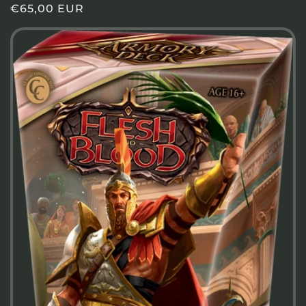
Prezzo
€65,00 EUR
di
listino